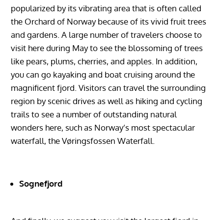
popularized by its vibrating area that is often called
the Orchard of Norway because of its vivid fruit trees
and gardens. A large number of travelers choose to
visit here during May to see the blossoming of trees
like pears, plums, cherries, and apples. In addition,
you can go kayaking and boat cruising around the
magnificent fjord. Visitors can travel the surrounding
region by scenic drives as well as hiking and cycling
trails to see a number of outstanding natural
wonders here, such as Norway’s most spectacular
waterfall, the Vøringsfossen Waterfall.
Sognefjord‏‏‎ ‎‏‏‎ ‎‏‏‎ ‎‏‏‎ ‎‏‏‎ ‎‏‏‎ ‎‏‏‎ ‎‏‏‎ ‎‏‏‎ ‎‏‏‎ ‎‏‏‎ ‎‏‏‎ ‎‏‏‎ ‎‏‏‎ ‎‏‏‎ ‎‏‏‎ ‎‏‏‎ ‎‏‏‎ ‎‏‏‎ ‎‏‏‎ ‎‏‏‎ ‎‏‏‎ ‎‏‏‎ ‎‏‏‎ ‎‏‏‎ ‎‏‏‎ ‎‏‏‎ ‎‏‏‎ ‎‏‏‎ ‎‏‏‎ ‎‏‏‎ ‎‏‏‎ ‎‏‏‎ ‎‏‏‎ ‎‏‏‎ ‎‏‏‎ ‎‏‏‎ ‎‏‏‎ ‎‏‏‎ ‎‏‏‎ ‎‏‏‎ ‎‏‏‎ ‎‏‏‎ ‎‏‏‎ ‎‏‏‎ ‎‏‏‎ ‎‏‏‎ ‎‏‏‎ ‎‏‏‎ ‎‏‏‎ ‎‏‏‎ ‎‏‏‎ ‎‏‏‎ ‎‏‏‎ ‎‏‏‎ ‎‏‏‎ ‎‏‏‎ ‎‏‏‎ ‎‏‏‎ ‎‏‏‎ ‎‏‏‎ ‎‏‏‎ ‎‏‏‎ ‎‏‏‎ ‎‏‏‎ ‎‏‏‎ ‎‏‏‎ ‎‏‏‎ ‎‏‏‎ ‎‏‏‎ ‎‏‏‎ ‎‏‏‎ ‎‏‏‎ ‎‏‏‎ ‎‏‏‎
‎‏‏‎ ‎‏‏‎ ‎‏‏‎ ‎‏‏‎ ‎‏‏‎ ‎‏‏‎ ‎‏‏‎ ‎‏‏‎ ‎‏‏‎ ‎‏‏‎ ‎‏‏‎ ‎