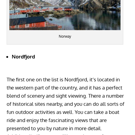
Norway
Nordfjord‏‏‎ ‎‏‏‎ ‎‏‏‎ ‎‏‏‎ ‎‏‏‎ ‎‏‏‎ ‎‏‏‎ ‎‏‏‎ ‎‏‏‎ ‎‏‏‎ ‎‏‏‎ ‎‏‏‎ ‎‏‏‎ ‎‏‏‎ ‎‏‏‎ ‎‏‏‎ ‎‏‏‎ ‎‏‏‎ ‎‏‏‎ ‎‏‏‎ ‎‏‏‎ ‎‏‏‎ ‎‏‏‎ ‎‏‏‎ ‎‏‏‎ ‎‏‏‎ ‎‏‏‎ ‎‏‏‎ ‎‏‏‎ ‎‏‏‎ ‎‏‏‎ ‎‏‏‎ ‎‏‏‎ ‎‏‏‎ ‎‏‏‎ ‎‏‏‎ ‎‏‏‎ ‎‏‏‎ ‎‏‏‎ ‎‏‏‎ ‎‏‏‎ ‎‏‏‎ ‎‏‏‎ ‎‏‏‎ ‎‏‏‎ ‎‏‏‎ ‎‏‏‎ ‎‏‏‎ ‎‏‏‎ ‎‏‏‎ ‎‏‏‎ ‎‏‏‎ ‎‏‏‎ ‎‏‏‎ ‎‏‏‎ ‎‏‏‎ ‎‏‏‎ ‎‏‏‎ ‎‏‏‎ ‎‏‏‎ ‎‏‏‎ ‎‏‏‎ ‎‏‏‎ ‎‏‏‎ ‎‏‏‎ ‎‏‏‎ ‎‏‏‎ ‎‏‏‎ ‎‏‏‎ ‎‏‏‎ ‎‏‏‎ ‎‏‏‎ ‎‏‏‎ ‎‏‏‎ ‎‏‏‎ ‎‏‏‎ ‎‏‏‎ ‎‏‏‎
‎‏‏‎ ‎‏‏‎ ‎‏‏‎ ‎‏‏‎ ‎‏‏‎ ‎‏‏‎ ‎‏‏‎ ‎‏‏‎ ‎‏‏‎ ‎‏‏‎ ‎‏‏‎ ‎‏‏‎ ‎‏‏‎ ‎
The first one on the list is Nordfjord, it’s located in
the western part of the country, and it has a perfect
blend of scenery and sight viewing. There a number
of historical sites nearby, and you can do all sorts of
fun outdoor activities as well. You can take a boat
ride and enjoy the fascinating views that are
presented to you by nature in more detail.