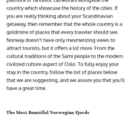
country which showcase the history of the cities. If
you are really thinking about your Scandinavian
getaway, then remember that the whole country is a
goldmine of places that every traveler should see.
Norway doesn’t have only mesmerizing views to
attract tourists, but it offers a lot more. From the
cultural traditions of the Sami people to the modern
civilized culture aspect of Oslo. To fully enjoy your
stay in the country, follow the list of places below
that we are suggesting, and we assure you that you’ll
have a great time.
The Most Beautiful Norwegian Fjords
‎‏‏‎ ‎‏‏‎ ‎‏‏‎ ‎‏‏‎ ‎‏‏‎ ‎‏‏‎ ‎‏‏‎ ‎‏‏‎ ‎‏‏‎ ‎‏‏‎ ‎‏‏‎ ‎‏‏‎ ‎‏‏‎ ‎‏‏‎ ‎‏‏‎ ‎‏‏‎ ‎‏‏‎ ‎‏‏‎ ‎‏‏‎ ‎‏‏‎ ‎‏‏‎ ‎‏‏‎ ‎‏‏‎
‎‏‏‎ ‎‏‏‎ ‎‏‏‎ ‎‏‏‎ ‎‏‏‎ ‎‏‏‎ ‎‏‏‎ ‎‏‏‎ ‎‏‏‎ ‎‏‏‎ ‎‏‏‎ ‎‏‏‎ ‎‏‏‎ ‎‏‏‎ ‎‏‏‎ ‎