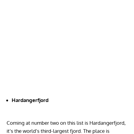
Hardangerfjord‏‏‎ ‎‏‏‎ ‎‏‏‎ ‎‏‏‎ ‎‏‏‎ ‎‏‏‎ ‎‏‏‎ ‎‏‏‎ ‎‏‏‎ ‎‏‏‎ ‎‏‏‎ ‎‏‏‎ ‎‏‏‎ ‎‏‏‎ ‎‏‏‎ ‎‏‏‎ ‎‏‏‎ ‎‏‏‎ ‎‏‏‎ ‎‏‏‎ ‎‏‏‎ ‎‏‏‎ ‎‏‏‎ ‎‏‏‎ ‎‏‏‎ ‎‏‏‎ ‎‏‏‎ ‎‏‏‎ ‎‏‏‎ ‎‏‏‎ ‎‏‏‎ ‎‏‏‎ ‎‏‏‎ ‎‏‏‎ ‎‏‏‎ ‎‏‏‎ ‎‏‏‎ ‎‏‏‎ ‎‏‏‎ ‎‏‏‎ ‎‏‏‎ ‎‏‏‎ ‎‏‏‎ ‎‏‏‎ ‎‏‏‎ ‎‏‏‎ ‎‏‏‎ ‎‏‏‎ ‎‏‏‎ ‎‏‏‎ ‎‏‏‎ ‎‏‏‎ ‎‏‏‎ ‎‏‏‎ ‎‏‏‎ ‎‏‏‎ ‎‏‏‎ ‎‏‏‎ ‎‏‏‎ ‎‏‏‎ ‎‏‏‎ ‎‏‏‎ ‎‏‏‎ ‎‏‏‎ ‎‏‏‎ ‎‏‏‎
‎‏‏‎ ‎‏‏‎ ‎‏‏‎ ‎‏‏‎ ‎‏‏‎ ‎‏‏‎ ‎‏‏‎ ‎‏‏‎ ‎‏‏‎ ‎‏‏‎ ‎‏‏‎ ‎‏‏‎ ‎‏‏‎ ‎‏‏‎ ‎
Coming at number two on this list is Hardangerfjord,
it’s the world’s third-largest fjord. The place is